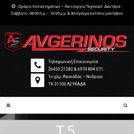
Ωράριο Καταστημάτων – Λειτουργία Τεχνικών: Δευτέρα -
Σάββατο: 08:00 π.μ. – 16:00 μ.μ. & Απόγευμα κατόπιν ραντεβού
Τηλεφωνική Επικοινωνία
26450 21282
&
6974 894 071
1ο χλμ. Λευκάδας – Νυδριού
ΤΚ 31100 ΛΕΥΚΆΔΑ
T5