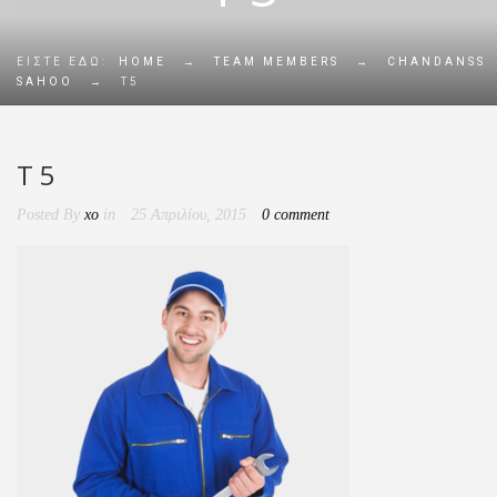
ΕΊΣΤΕ ΕΔΏ:
HOME
→
TEAM MEMBERS
→
CHANDANSS
SAHOO
→
T5
T5
Posted By
xo
in
25 Απριλίου, 2015
0 comment