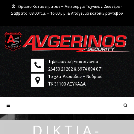
Ωράριο Καταστημάτων – Λειτουργία Τεχνικών: Δευτέρα -
Σάββατο: 08:00 π.μ. – 16:00 μ.μ. & Απόγευμα κατόπιν ραντεβού
Τηλεφωνική Επικοινωνία
26450 21282
&
6974 894 071
1ο χλμ. Λευκάδας – Νυδριού
ΤΚ 31100 ΛΕΥΚΆΔΑ
DIKTIA-