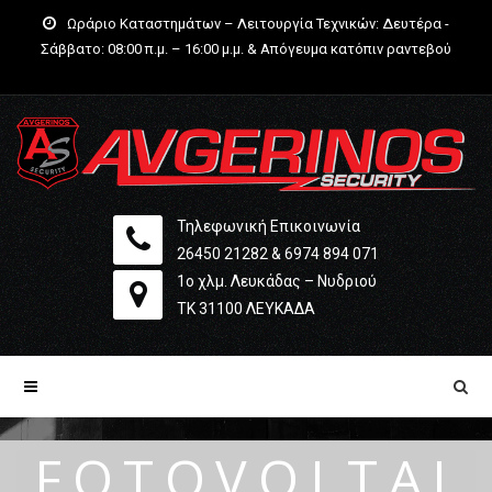
Ωράριο Καταστημάτων – Λειτουργία Τεχνικών: Δευτέρα -
Σάββατο: 08:00 π.μ. – 16:00 μ.μ. & Απόγευμα κατόπιν ραντεβού
Τηλεφωνική Επικοινωνία
26450 21282
&
6974 894 071
1ο χλμ. Λευκάδας – Νυδριού
ΤΚ 31100 ΛΕΥΚΆΔΑ
FOTOVOLTAI