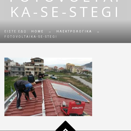
KA-SE-STEGI
ΕΊΣΤΕ ΕΔΏ:
HOME
→
ΗΛΕΚΤΡΟΛΟΓΙΚΑ
→
FOTOVOLTAIKA-SE-STEGI