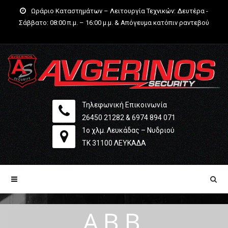
Ωράριο Καταστημάτων – Λειτουργία Τεχνικών: Δευτέρα -
Σάββατο: 08:00 π.μ. – 16:00 μ.μ. & Απόγευμα κατόπιν ραντεβού
Τηλεφωνική Επικοινωνία
26450 21282
&
6974 894 071
1ο χλμ. Λευκάδας – Νυδριού
ΤΚ 31100 ΛΕΥΚΆΔΑ
ABB