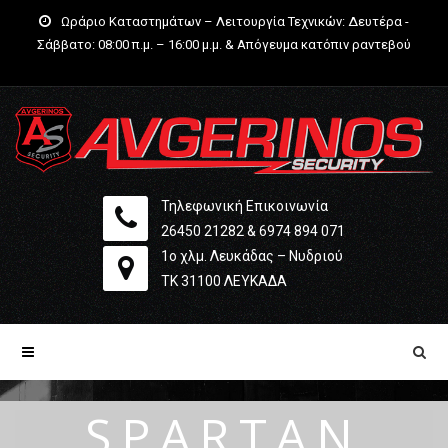
Ωράριο Καταστημάτων – Λειτουργία Τεχνικών: Δευτέρα -
Σάββατο: 08:00 π.μ. – 16:00 μ.μ. & Απόγευμα κατόπιν ραντεβού
Τηλεφωνική Επικοινωνία
26450 21282
&
6974 894 071
1ο χλμ. Λευκάδας – Νυδριού
ΤΚ 31100 ΛΕΥΚΆΔΑ
SPARTAN