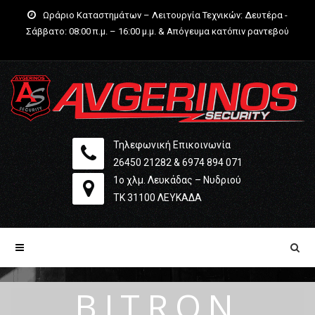
Ωράριο Καταστημάτων – Λειτουργία Τεχνικών: Δευτέρα -
Σάββατο: 08:00 π.μ. – 16:00 μ.μ. & Απόγευμα κατόπιν ραντεβού
Τηλεφωνική Επικοινωνία
26450 21282
&
6974 894 071
1ο χλμ. Λευκάδας – Νυδριού
ΤΚ 31100 ΛΕΥΚΆΔΑ
BITRON