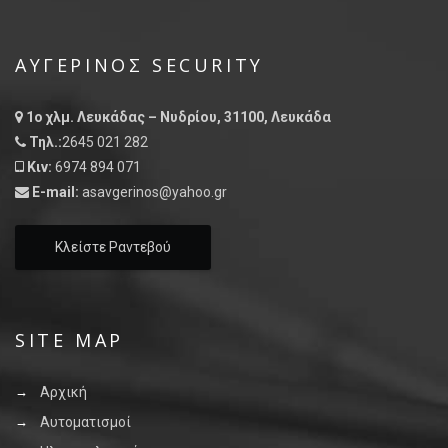
ΑΥΓΕΡΙΝΌΣ SECURITY
1ο χλμ. Λευκάδας – Νυδρίου, 31100, Λευκάδα
Τηλ.:
2645 021 282
Κιν:
6974 894 071
E-mail:
asavgerinos@yahoo.gr
Κλείστε Ραντεβού
SITE MAP
Αρχική
Αυτοματισμοί